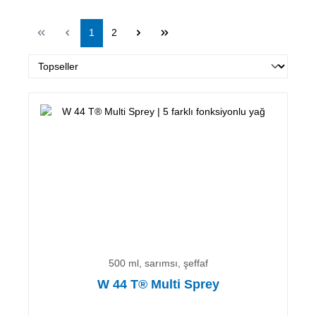
Sayfa
Sayfa
1
2
500 ml, sarımsı, şeffaf
W 44 T® Multi Sprey