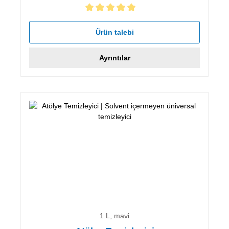
5 yıldız üzerinden 5 ortalama puanı
Ürün talebi
Ayrıntılar
1 L, mavi