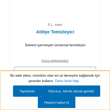
5 L, mavi
Atölye Temizleyici
Solvent içermeyen üniversal temizleyici
Ürünü değerlendirin
Ürün talebi
Bu web sitesi, mümkün olan en iyi deneyimi sağlamak için
Show toolbar
çerezler kullanır.
Daha fazla bilgi...
Ayrıntılar
Yapılandır
Yalnızca, teknik olarak gerekli
Hepsini kabul et
Sayfa
Sayfa
1
2