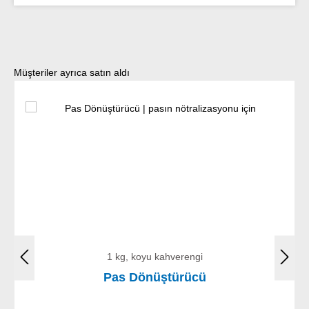
Ürün galerisini atla
Müşteriler ayrıca satın aldı
1 kg, koyu kahverengi
Pas Dönüştürücü