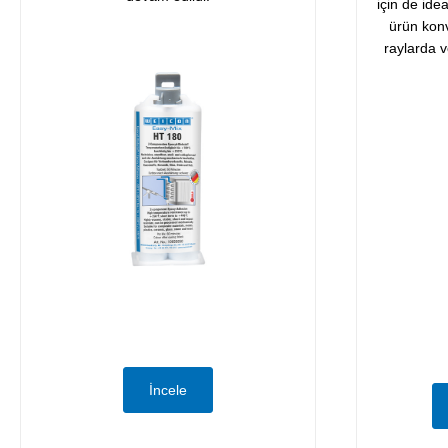
için de idea
ürün konv
raylarda v
İncele