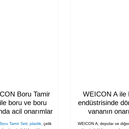
ON Boru Tamir
WEICON A ile 
 ile boru ve boru
endüstrisinde dör
ında acil onarımlar
vananın onar
ru Tamir Seti; plastik,
çelik
WEICON A, depolar ve diğer