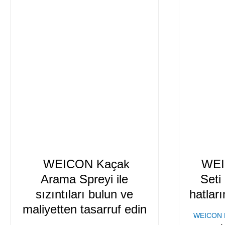
WEICON Kaçak
WEIC
Arama Spreyi ile
Seti
sızıntıları bulun ve
hatlar
maliyetten tasarruf edin
WEICON Bo