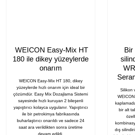
WEICON Easy-Mix HT
Bir
180 ile dikey yüzeylerde
sili
onarım
WR
Seram
WEICON Easy-Mix HT 180, dikey
yüzeylerde hızlı onarım için ideal bir
Silikon 
çözümdür. Easy Mix Dozajlama Sistemi
WEICON S
sayesinde hızlı kuruyan 2 bileşenli
kaplamada
yapıştırıcı kolayca uygulanır. Yapıştırıcı
bir alt
ile bir petrokimya fabrikasında
özel
buharlaştırıcı onarıldı ve sadece 24
kombinasyo
saat ara verildikten sonra üretime
dış silindi
devam edildi.