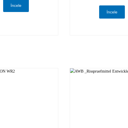
İncele
İncele