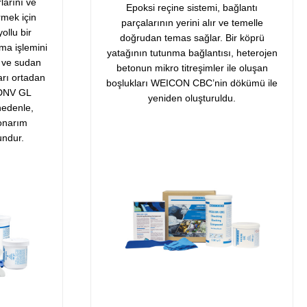
larını ve
Epoksi reçine sistemi, bağlantı
rmek için
parçalarının yerini alır ve temelle
yollu bir
doğrudan temas sağlar. Bir köprü
ma işlemini
yatağının tutunma bağlantısı, heterojen
t ve sudan
betonun mikro titreşimler ile oluşan
rı ortadan
boşlukları WEICON CBC’nin dökümü ile
 DNV GL
yeniden oluşturuldu.
 nedenle,
 onarım
undur.