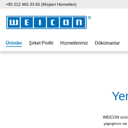
+90 212 465 33 65 (Müşteri Hizmetleri)
 içeriğe geç
Aramaya atla
Ana navigasyona geç
Ürünler
Şirket Profili
Hizmetlerimiz
Dökümanlar
Ye
WEICON ürünler
yapıştırıcı v