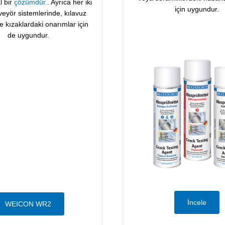
l bir
çözümdür.
. Ayrıca her iki
için uygundur.
eyör sistemlerinde, kılavuz
e kızaklardaki onarımlar için
de uygundur.
İncele
WEICON WR2