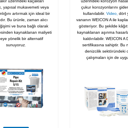
akır üzerindeki kaçakları
üzerindeki korozyon hasar
, yapısal mukavemeti veya
çukur korozyonlarını gide
nlığını artırmak için ideal bir
kullanılabilir.
Video,
dört 
dır. Bu ürünle, zaman alıcı
vananın WEICON A ile kapla
ğişimi ve buna bağlı olarak
gösteriyor. Bu şekilde kâğı
resinden kaynaklanan maliyeti
kaynaklanan aşınma hasarla
ye yönelik bir alternatif
kaldırılabilir. WEICON A
sunuyoruz.
sertifikasına sahiptir. Bu
denizcilik sektöründeki
çalışmaları için de uyg