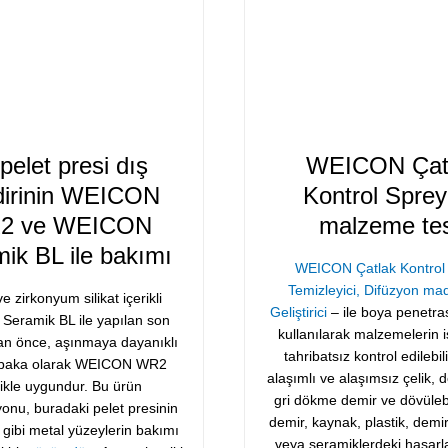
 pelet presi dış
WEICON Çat
ndirinin WEICON
Kontrol Spreyi
2 ve WEICON
malzeme tes
ik BL ile bakımı
WEICON Çatlak Kontrol 
Temizleyici, Difüzyon ma
ve zirkonyum silikat içerikli
Geliştirici
– ile boya penetra
eramik BL ile yapılan son
kullanılarak malzemelerin iş
n önce, aşınmaya dayanıklı
tahribatsız kontrol edilebil
 tabaka olarak WEICON WR2
alaşımlı ve alaşımsız çelik, 
likle uygundur. Bu ürün
gri dökme demir ve dövüleb
nu, buradaki pelet presinin
demir, kaynak, plastik, demir
ri gibi metal yüzeylerin bakımı
veya seramiklerdeki hasarlar