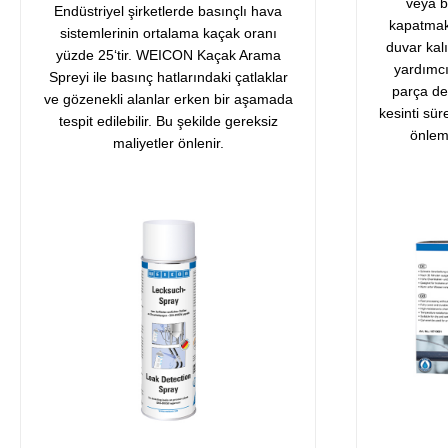
veya b
Endüstriyel şirketlerde basınçlı hava
kapatmak
sistemlerinin ortalama kaçak oranı
duvar kalı
yüzde 25‘tir. WEICON Kaçak Arama
yardımcı
Spreyi ile basınç hatlarındaki çatlaklar
parça de
ve gözenekli alanlar erken bir aşamada
kesinti sü
tespit edilebilir. Bu şekilde gereksiz
önleme
maliyetler önlenir.