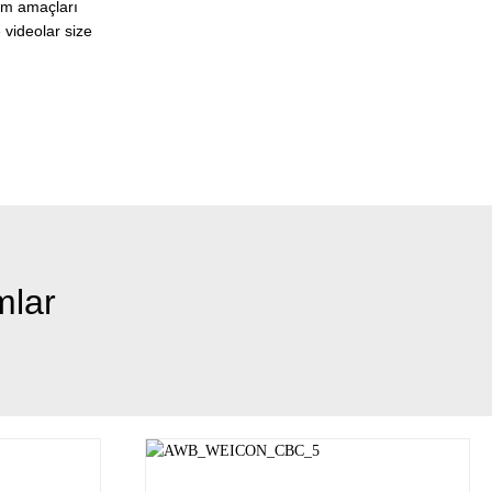
nım amaçları
 videolar size
mlar