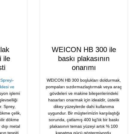
lak
WEICON HB 300 ile
 ile
baskı plakasının
ti
onarımı
Spreyi-
WEICON HB 300 boşlukları doldurmak,
ddesi ve
pompaları sızdırmazlaştırmak veya araç
syon işlemi
gövdeleri ve makine bileşenlerindeki
levselliği
hasarları onarmak için idealdir, üstelik
ir. Sprey,
dikey yüzeylerde dahi kullanıma
dökme çelik,
uygundur. Bir müşterimizin karşılaştığı
ilir dökme
sorunda, çatlamış 400 kg'lık bir baskı
 dışı metal
plakasının temas yüzeyi artık % 100
ın tespiti
kapatma gücü göstermiyordu.