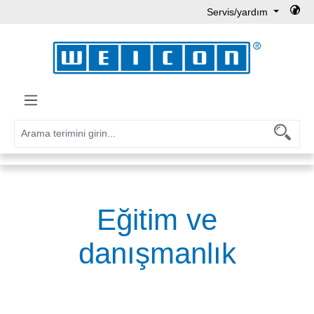
Servis/yardım
Ana içeriğe geç
Eğitim ve
danışmanlık