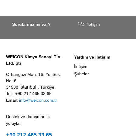
Sorularınız mı var?
İletişim
WEICON Kimya Sanayi Tic.
Yardım ve İletişim
Ltd. Şti
İletişim
Şubeler
Orhangazi Mah. 16. Yol Sok.
No: 6
İstanbul
34538
, Türkiye
Tel.: +90 212 465 33 65
Email:
info@weicon.com.tr
Destek ve danışmanlık
yoluyla:
+90 212 465 33 65