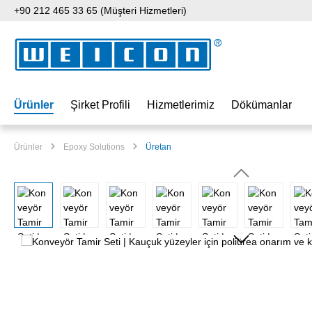
+90 212 465 33 65 (Müşteri Hizmetleri)
 içeriğe geç
Aramaya atla
Ana navigasyona geç
Ürünler
Şirket Profili
Hizmetlerimiz
Dökümanlar
Ürünler
Epoxy Solutions
Üretan
Resim galerisini atla