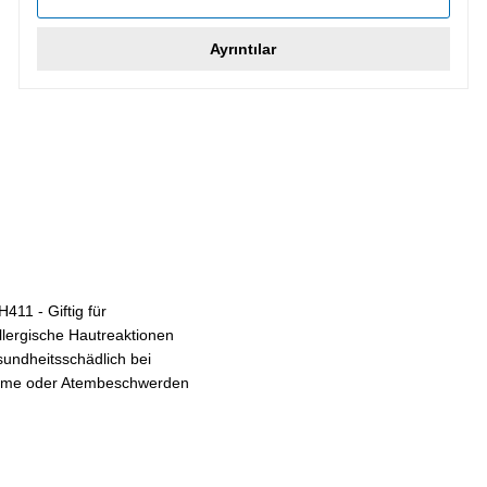
Ayrıntılar
411 - Giftig für
llergische Hautreaktionen
undheitsschädlich bei
ptome oder Atembeschwerden