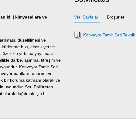
nıklı | kimyasallara ve
Veri Sayfaları
Broşürler
Konveyör Tamir Seti Teknik
rılması, düzeltilmesi ve
k kürlenme hızı, elastikiyet ve
özellikle yırtılma yayılması
likle darbe, aşınma, titreşim ve
 uygundur. Konveyör Tamir Seti
konveyör bantların onarımı ve
ek bir koruma katmanı olarak ve
in uygundur. Set, Poliüretan
t olarak dağıtmak için bir
nmak amacıyla; elle işlenen
ift kartuşlu bir ambalaj da