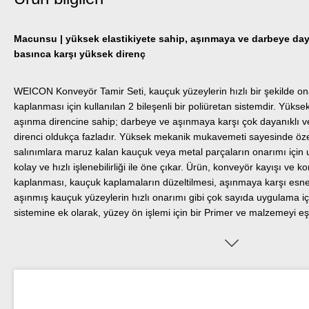
Macunsu | yüksek elastikiyete sahip, aşınmaya ve darbeye daya
basınca karşı yüksek direnç
WEICON Konveyör Tamir Seti, kauçuk yüzeylerin hızlı bir şekilde ona
kaplanması için kullanılan 2 bileşenli bir poliüretan sistemdir. Yükse
aşınma direncine sahip; darbeye ve aşınmaya karşı çok dayanıklı ve 
direnci oldukça fazladır. Yüksek mekanik mukavemeti sayesinde özel
salınımlara maruz kalan kauçuk veya metal parçaların onarımı için
kolay ve hızlı işlenebilirliği ile öne çıkar. Ürün, konveyör kayışı ve 
kaplanması, kauçuk kaplamaların düzeltilmesi, aşınmaya karşı esn
aşınmış kauçuk yüzeylerin hızlı onarımı gibi çok sayıda uygulama iç
sistemine ek olarak, yüzey ön işlemi için bir Primer ve malzemeyi eşi
spatula içerir. Mümkün olduğunca çok kullanım ihtiyacına çözüm su
klasik 500g'lık çalışma paketine ek olarak, kullanımı kolay 540 g’lık ç
mevcuttur.