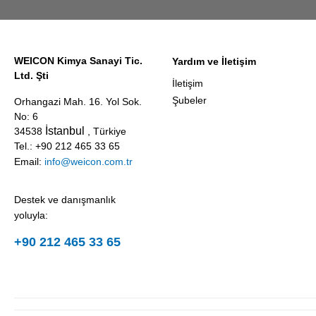
WEICON Kimya Sanayi Tic.
Yardım ve İletişim
Ltd. Şti
İletişim
Şubeler
Orhangazi Mah. 16. Yol Sok.
No: 6
İstanbul
34538
, Türkiye
Tel.: +90 212 465 33 65
Email:
info@weicon.com.tr
Destek ve danışmanlık
yoluyla:
+90 212 465 33 65