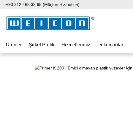
+90 212 465 33 65 (Müşteri Hizmetleri)
 içeriğe geç
Aramaya atla
Ana navigasyona geç
Ürünler
Şirket Profili
Hizmetlerimiz
Dökümanlar
Resim galerisini atla