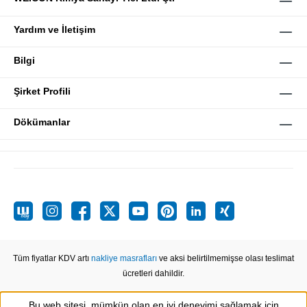
Yardım ve İletişim
Bilgi
Şirket Profili
Dökümanlar
Tüm fiyatlar KDV artı
nakliye masrafları
ve aksi belirtilmemişse olası teslimat
ücretleri dahildir.
Bu web sitesi, mümkün olan en iyi deneyimi sağlamak için