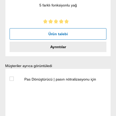
5 farklı fonksiyonlu yağ
5 yıldız üzerinden 5 ortalama puanı
Ürün talebi
Ayrıntılar
Ürün galerisini atla
Müşteriler ayrıca görüntüledi