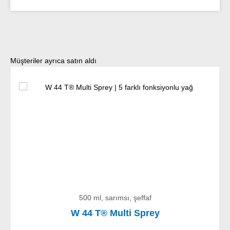
Ürün galerisini atla
Müşteriler ayrıca satın aldı
500 ml, sarımsı, şeffaf
W 44 T® Multi Sprey