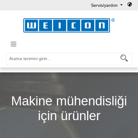
Servis/yardım
Ana içeriğe geç
Makine mühendisliği
için ürünler