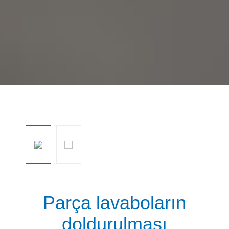
Resim galerisini atla
Parça lavaboların
doldurulması