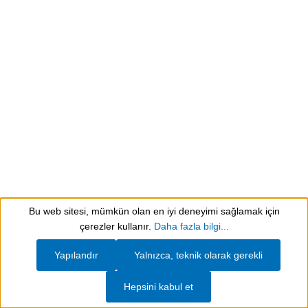
Resim galerisini atla
Bu web sitesi, mümkün olan en iyi deneyimi sağlamak için
Show toolbar
çerezler kullanır.
Daha fazla bilgi...
Yapılandır
Yalnızca, teknik olarak gerekli
Hepsini kabul et
Metal işlemede