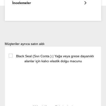
İncelemeler
Ürün galerisini atla
Müşteriler ayrıca satın aldı