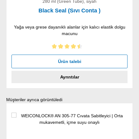
280 ml (Green Tube), siyah
Black Seal (Sıvı Conta )
Yağa veya grese dayanıklı alanlar için kalıcı elastik dolgu
macunu
5 yıldız üzerinden 4.5 ortalama puanı
Ürün talebi
Ayrıntılar
Ürün galerisini atla
Müşteriler ayrıca görüntüledi