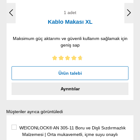
1 adet
Kablo Makası XL
Maksimum güç aktarımı ve güvenli kullanım sağlamak için
geniş sap
5 yıldız üzerinden 4.75 ortalama puanı
Ürün talebi
Ayrıntılar
Ürün galerisini atla
Müşteriler ayrıca görüntüledi