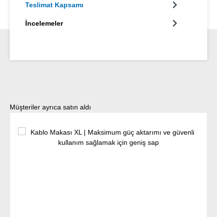
Teslimat Kapsamı
İncelemeler
Ürün galerisini atla
Müşteriler ayrıca satın aldı