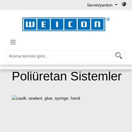
Servis/yardım
Ana içeriğe geç
Poliüretan Sistemler