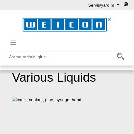
Servis/yardım
Ana içeriğe geç
Various Liquids