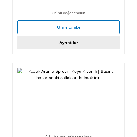
Ürünü değerlendirin
Ürün talebi
Ayrıntılar
5 L, beyaz, süt renginde