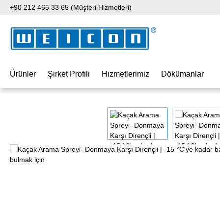
+90 212 465 33 65 (Müşteri Hizmetleri)
 içeriğe geç
Aramaya atla
Ana navigasyona geç
Ürünler
Şirket Profili
Hizmetlerimiz
Dökümanlar
Resim galerisini atla