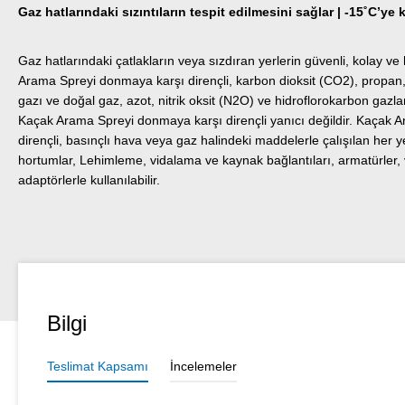
Gaz hatlarındaki sızıntıların tespit edilmesini sağlar | -15˚C’ye
Gaz hatlarındaki çatlakların veya sızdıran yerlerin güvenli, kolay ve hız
Arama Spreyi donmaya karşı dirençli, karbon dioksit (CO2), propan, 
gazı ve doğal gaz, azot, nitrik oksit (N2O) ve hidroflorokarbon gazlarla
Kaçak Arama Spreyi donmaya karşı dirençli yanıcı değildir. Kaçak
dirençli, basınçlı hava veya gaz halindeki maddelerle çalışılan her y
hortumlar, Lehimleme, vidalama ve kaynak bağlantıları, armatürler, 
adaptörlerle kullanılabilir.
Bilgi
Teslimat Kapsamı
İncelemeler