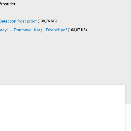
Broşürler
etection frost proof
(138,76 KB)
yi_-_Donmaya_Karşı_Dirençli.pdf
(163,87 KB)