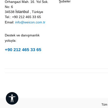
Şubeler
Orhangazi Mah. 16. Yol Sok.
No: 6
İstanbul
34538
, Türkiye
Tel.: +90 212 465 33 65
Email:
info@weicon.com.tr
Destek ve danışmanlık
yoluyla:
+90 212 465 33 65
Show toolbar
Tüm f