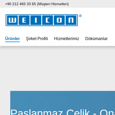
+90 212 465 33 65 (Müşteri Hizmetleri)
 içeriğe geç
Aramaya atla
Ana navigasyona geç
Ürünler
Şirket Profili
Hizmetlerimiz
Dökümanlar
Paslanmaz Çelik - On