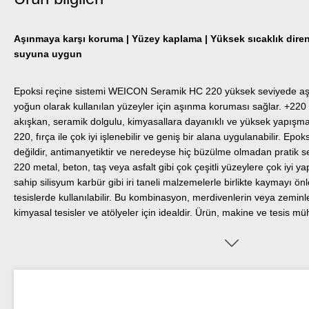
Aşınmaya karşı koruma | Yüzey kaplama | Yüksek sıcaklık diren
suyuna uygun
Epoksi reçine sistemi WEICON Seramik HC 220 yüksek seviyede aşı
yoğun olarak kullanılan yüzeyler için aşınma koruması sağlar. +220 
akışkan, seramik dolgulu, kimyasallara dayanıklı ve yüksek yapışm
220, fırça ile çok iyi işlenebilir ve geniş bir alana uygulanabilir. Epok
değildir, antimanyetiktir ve neredeyse hiç büzülme olmadan pratik
220 metal, beton, taş veya asfalt gibi çok çeşitli yüzeylere çok iyi 
sahip silisyum karbür gibi iri taneli malzemelerle birlikte kaymayı ön
tesislerde kullanılabilir. Bu kombinasyon, merdivenlerin veya zeminler
kimyasal tesisler ve atölyeler için idealdir. Ürün, makine ve tesis mü
mühendisliğinde ve yüksek sıcak şartları altında çalışan diğer birçok 