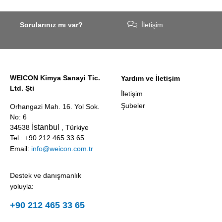
Sorularınız mı var?
İletişim
WEICON Kimya Sanayi Tic.
Yardım ve İletişim
Ltd. Şti
İletişim
Şubeler
Orhangazi Mah. 16. Yol Sok.
No: 6
İstanbul
34538
, Türkiye
Tel.: +90 212 465 33 65
Email:
info@weicon.com.tr
Destek ve danışmanlık
yoluyla:
+90 212 465 33 65