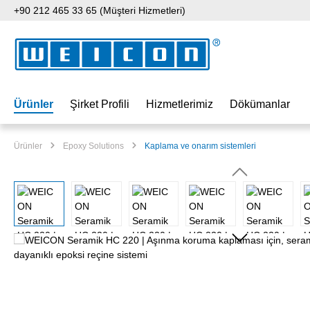
+90 212 465 33 65 (Müşteri Hizmetleri)
 içeriğe geç
Aramaya atla
Ana navigasyona geç
Ürünler
Şirket Profili
Hizmetlerimiz
Dökümanlar
Ürünler
Epoxy Solutions
Kaplama ve onarım sistemleri
Resim galerisini atla