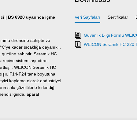
ci | BS 6920 uyarınca içme
Veri Sayfaları
Sertifikalar
Güvenlik Bilgi Formu WEI
nma direncine sahiptir ve
WEICON Seramik HC 220 Te
°C'ye kadar sıcaklığa dayanıklı,
a gücüne sahiptir. Seramik HC
si reçine sistemi aşındırıcı
 sertleşir. WEICON Seramik HC
yapışır. F14-F24 tane boyutuna
leyici kaplama olarak endüstriyel
in sulu çözeltilerle kirlendiği
hendisliğinde, aparat
endüstri alanında kullanılabilir.