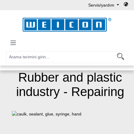
Servis/yardım
Ana içeriğe geç
Rubber and plastic
industry - Repairing