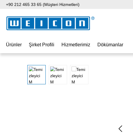
+90 212 465 33 65 (Müşteri Hizmetleri)
 içeriğe geç
Aramaya atla
Ana navigasyona geç
Ürünler
Şirket Profili
Hizmetlerimiz
Dökümanlar
Resim galerisini atla