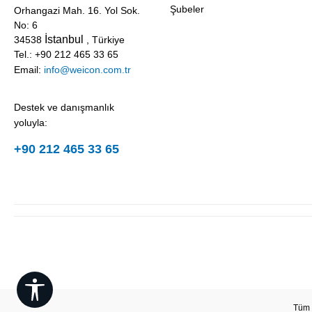
Şubeler
Orhangazi Mah. 16. Yol Sok.
No: 6
İstanbul
34538
, Türkiye
Tel.: +90 212 465 33 65
Email:
info@weicon.com.tr
Destek ve danışmanlık
yoluyla:
+90 212 465 33 65
Show toolbar
Tüm f