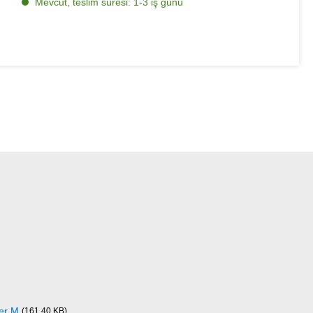
Mevcut, teslim süresi: 1-3 iş günü
ner M
(161,40 KB)