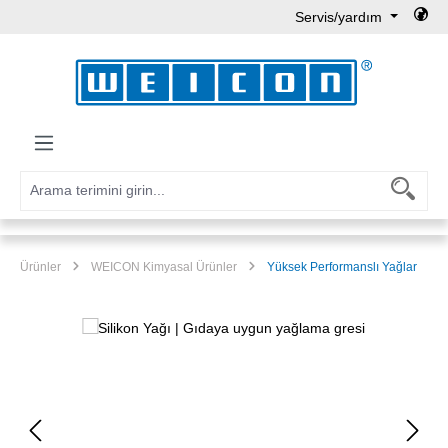
Servis/yardım
Ana içeriğe geç
Ürünler
WEICON Kimyasal Ürünler
Yüksek Performanslı Yağlar
Resim galerisini atla