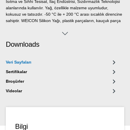
Isıtma ve Sıhhi Tesisat, İlaç Endüstrisi, Sızdırmazlık Teknolojisi
alanlarında kullanılır. Yağ, özellikle malzeme uyumludur,
kokusuz ve tatsızdır. -50 °C ile + 200 °C arası sıcaklık direncine
sahiptir. WEICON Silikon Yağı, plastik parçaların, kauçuk parça
ve contaların, Vanalar ve armatürlerin, hassas alanlardaki
Makine ve teçhizatın, yavaş dönen rulmanlar yağlanmasına ve
O-ringler için montaj yardımcısı olarak kullanıma uygundur.
Downloads
Veri Sayfaları
Sertifikalar
Broşürler
Videolar
Bilgi