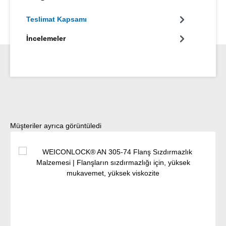
Teslimat Kapsamı
İncelemeler
Ürün galerisini atla
Müşteriler ayrıca görüntüledi