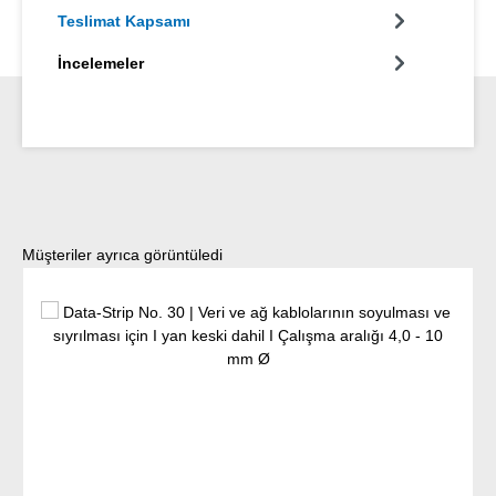
Teslimat Kapsamı
İncelemeler
Ürün galerisini atla
Müşteriler ayrıca görüntüledi