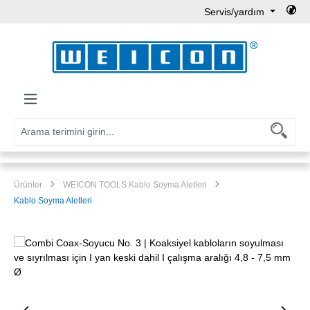
Servis/yardım
Ana içeriğe geç
Ürünler
WEICON TOOLS Kablo Soyma Aletleri
Kablo Soyma Aletleri
Resim galerisini atla