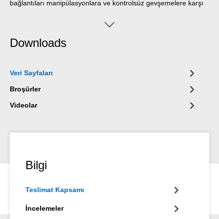
bağlantıları manipülasyonlara ve kontrolsüz gevşemelere karşı
korur, kalite güvencesi, üretim kontrolünü ve ürün kontrolünü
mum mühür ile belgeler ve bağlantılı ayarlanan parçaların
görsel kontrolünü sağlar. Garanti Mührü sarı, yeşil ve kırmızı
Downloads
renklerde mevcuttur.
Veri Sayfaları
Broşürler
Videolar
Bilgi
Teslimat Kapsamı
İncelemeler