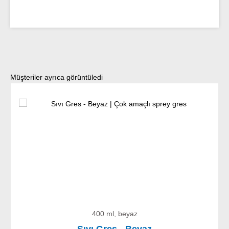
Ürün galerisini atla
Müşteriler ayrıca görüntüledi
400 ml, beyaz