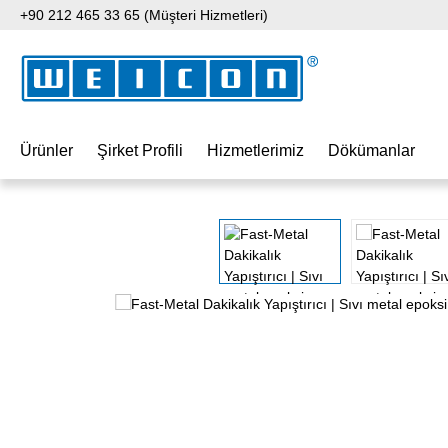
+90 212 465 33 65 (Müşteri Hizmetleri)
 içeriğe geç
Aramaya atla
Ana navigasyona geç
Ürünler
Şirket Profili
Hizmetlerimiz
Dökümanlar
Resim galerisini atla