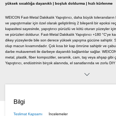
yüksek sıcaklığa dayanıklı | boşluk doldurma | hızlı kürlenme
WEICON Fast-Metal Dakikalık Yapıştırıcı, daha büyük toleransların
ve yapıştırmalar için özel olarak geliştirilmiş 2 bileşenli bir epoksi 
kapasitesi sayesinde, yapıştırıcı pürüzlü ve kötü oturan yüzeyler için
ve pürüzleri doldurur. Fast-Metal Dakikalık Yapıştırıcı +180 °C'ye k
dikey yüzeylerde bile son derece yüksek yapışma gücüne sahiptir. 
olup macun kıvamındadır. Çok kısa bir kap ömrüne sahiptir ve çabuk
darbe mukavemeti ile darbeye dayanıklı bağlantılar sağlar. WEICON 
metal, plastik, fiber kompozitler, seramik, cam, taş veya ahşap gibi çeş
Yapıştırıcı, endüstrinin birçok alanında, el sanatlarında ve zorlu DI
kullanılabilir.
Bilgi
Teslimat Kapsamı
İncelemeler