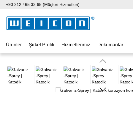
+90 212 465 33 65 (Müşteri Hizmetleri)
 içeriğe geç
Aramaya atla
Ana navigasyona geç
Ürünler
Şirket Profili
Hizmetlerimiz
Dökümanlar
Resim galerisini atla