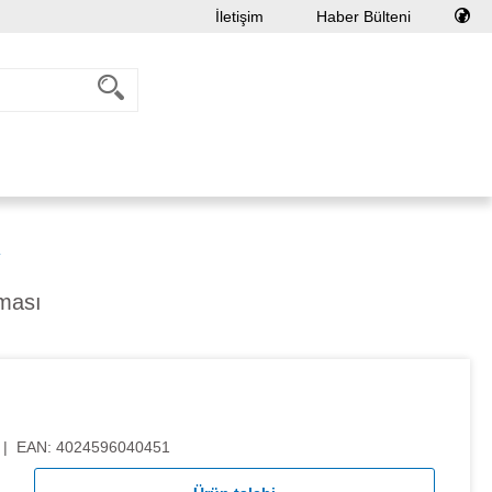
İletişim
Haber Bülteni
y
ması
|
EAN:
4024596040451