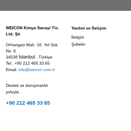
WEICON Kimya Sanayi Tic.
Yardım ve İletişim
Ltd. Şti
İletişim
Şubeler
Orhangazi Mah. 16. Yol Sok.
No: 6
İstanbul
34538
, Türkiye
Tel.: +90 212 465 33 65
Email:
info@weicon.com.tr
Destek ve danışmanlık
yoluyla:
+90 212 465 33 65