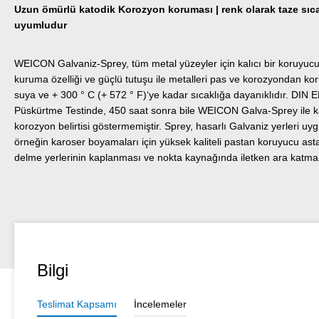
Uzun ömürlü katodik Korozyon koruması | renk olarak taze sıca
uyumludur
WEICON Galvaniz-Sprey, tüm metal yüzeyler için kalıcı bir koruyucu t
kuruma özelliği ve güçlü tutuşu ile metalleri pas ve korozyondan koru
suya ve + 300 ° C (+ 572 ° F)‘ye kadar sıcaklığa dayanıklıdır. DIN
Püskürtme Testinde, 450 saat sonra bile WEICON Galva-Sprey ile ka
korozyon belirtisi göstermemiştir. Sprey, hasarlı Galvaniz yerleri u
örneğin karoser boyamaları için yüksek kaliteli pastan koruyucu ast
delme yerlerinin kaplanması ve nokta kaynağında iletken ara katman 
Bilgi
Teslimat Kapsamı
İncelemeler