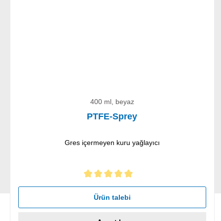
400 ml, beyaz
PTFE-Sprey
Gres içermeyen kuru yağlayıcı
5 yıldız üzerinden 5 ortalama puanı
Ürün talebi