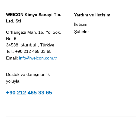
WEICON Kimya Sanayi Tic.
Yardım ve İletişim
Ltd. Şti
İletişim
Şubeler
Orhangazi Mah. 16. Yol Sok.
No: 6
İstanbul
34538
, Türkiye
Tel.: +90 212 465 33 65
Email:
info@weicon.com.tr
Destek ve danışmanlık
yoluyla:
+90 212 465 33 65