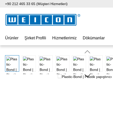
+90 212 465 33 65 (Müşteri Hizmetleri)
 içeriğe geç
Aramaya atla
Ana navigasyona geç
Ürünler
Şirket Profili
Hizmetlerimiz
Dökümanlar
Resim galerisini atla