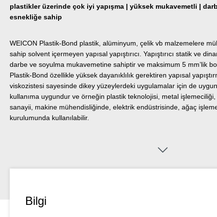
plastikler üzerinde çok iyi yapışma | yüksek mukavemetli | darbe
esnekliğe sahip
WEICON Plastik-Bond plastik, alüminyum, çelik vb malzemelere mü
sahip solvent içermeyen yapısal yapıştırıcı. Yapıştırıcı statik ve di
darbe ve soyulma mukavemetine sahiptir ve maksimum 5 mm’lik bo
Plastik-Bond özellikle yüksek dayanıklılık gerektiren yapısal yapışt
viskozistesi sayesinde dikey yüzeylerdeki uygulamalar için de uygund
kullanıma uygundur ve örneğin plastik teknolojisi, metal işlemeciliği
sanayii, makine mühendisliğinde, elektrik endüstrisinde, ağaç işlemec
kurulumunda kullanılabilir.
Bilgi