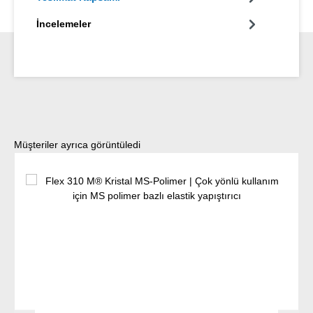
İncelemeler
Ürün galerisini atla
Müşteriler ayrıca görüntüledi