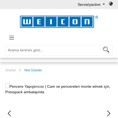
Servis/yardım
Ana içeriğe geç
Ürünler
Yeni Ürünler
Resim galerisini atla