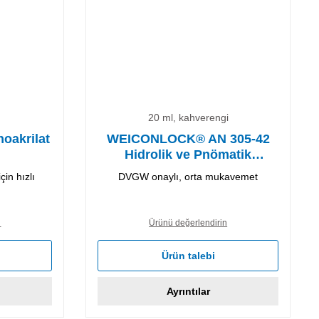
20 ml, kahverengi
oakrilat
WEICONLOCK® AN 305-42
Hidrolik ve Pnömatik
Sızdırmazlık Malzemesi
çin hızlı
DVGW onaylı, orta mukavemet
n
Ürünü değerlendirin
Ürün talebi
Ayrıntılar