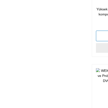
Yüksek 
kompon
5 yıldı