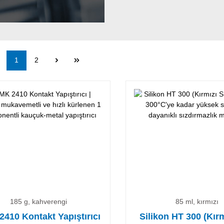
Sayfa
Sayfa
1
2
185 g, kahverengi
85 ml, kırmızı
410 Kontakt Yapıştırıcı
Silikon HT 300 (Kırm