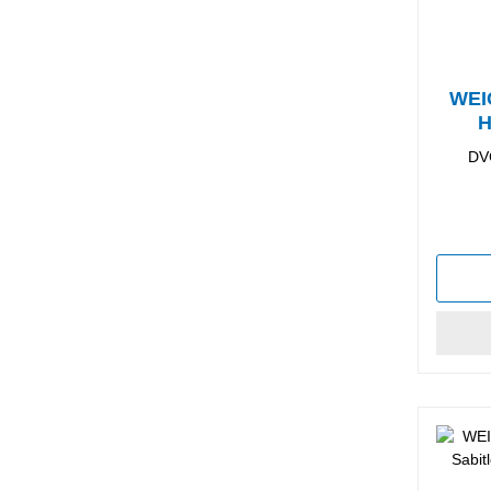
WEI
H
Sı
DV