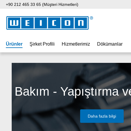
+90 212 465 33 65 (Müşteri Hizmetleri)
 içeriğe geç
Aramaya atla
Ana navigasyona geç
Ürünler
Şirket Profili
Hizmetlerimiz
Dökümanlar
Bakım - Yapıştırma v
Daha fazla bilgi