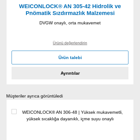
WEICONLOCK® AN 305-42 Hidrolik ve
Pnömatik Sızdırmazlık Malzemesi
DVGW onaylı, orta mukavemet
Ürünü değerlendirin
Ürün talebi
Ayrıntılar
Ürün galerisini atla
Müşteriler ayrıca görüntüledi