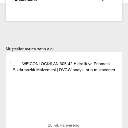
Ürün galerisini atla
Müşteriler ayrıca satın aldı
20 ml, kahverengi