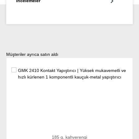
İncelemeler
Ürün galerisini atla
Müşteriler ayrıca satın aldı
185 g, kahverengi