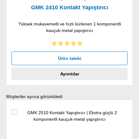
GMK 2410 Kontakt Yapıştırıcı
Yüksek mukavemetli ve hızlı kürlenen 1 komponentli
kauçuk-metal yapıştırıcı
5 yıldız üzerinden 5 ortalama puanı
Ürün talebi
Ayrıntılar
Ürün galerisini atla
Müşteriler ayrıca görüntüledi