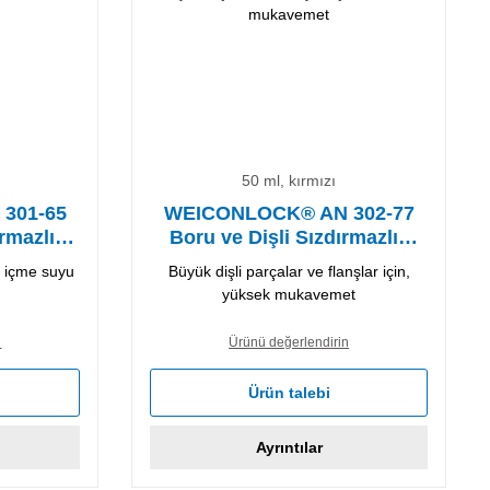
50 ml, kırmızı
301-65
WEICONLOCK® AN 302-77
rmazlık
Boru ve Dişli Sızdırmazlık
Malzemesi
, içme suyu
Büyük dişli parçalar ve flanşlar için,
yüksek mukavemet
n
Ürünü değerlendirin
Ürün talebi
Ayrıntılar