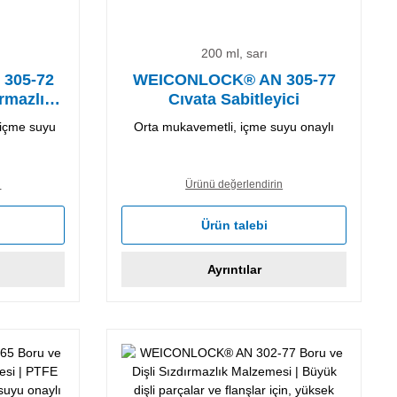
200 ml, sarı
305-72
WEICONLOCK® AN 305-77
rmazlık
Cıvata Sabitleyici
 içme suyu
Orta mukavemetli, içme suyu onaylı
n
Ürünü değerlendirin
Ürün talebi
Ayrıntılar