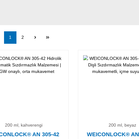
Sayfa
Sayfa
1
2
200 ml, kahverengi
200 ml, beyaz
CONLOCK® AN 305-42
WEICONLOCK® AN 