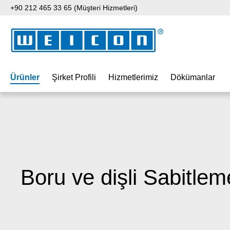
+90 212 465 33 65 (Müşteri Hizmetleri)
 içeriğe geç
Aramaya atla
Ana navigasyona geç
Ürünler
Şirket Profili
Hizmetlerimiz
Dökümanlar
Boru ve dişli Sabitlem