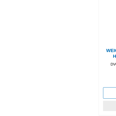
WEI
H
Sı
DV