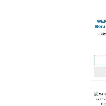
WEI
Boru 
Ekst