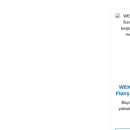
WEI
Flanş
Büyü
yükse