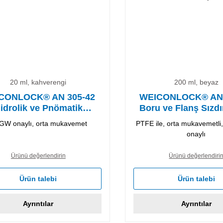
20 ml, kahverengi
200 ml, beyaz
CONLOCK® AN 305-42
WEICONLOCK® AN 
idrolik ve Pnömatik
Boru ve Flanş Sızdı
zdırmazlık Malzemesi
Malzemesi
GW onaylı, orta mukavemet
PTFE ile, orta mukavemetli
onaylı
Ürünü değerlendirin
Ürünü değerlendiri
Ürün talebi
Ürün talebi
Ayrıntılar
Ayrıntılar