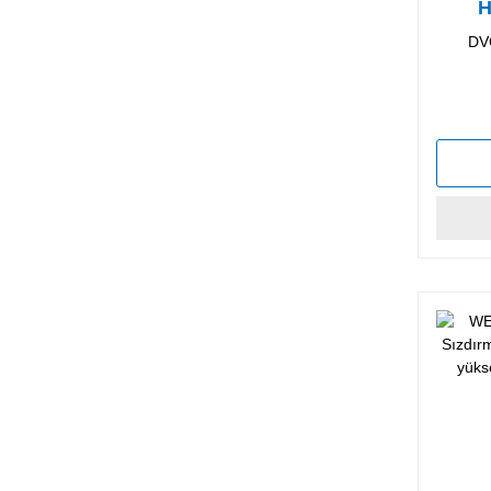
H
Sı
DV