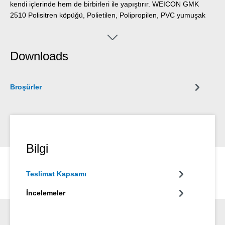
kendi içlerinde hem de birbirleri ile yapıştırır. WEICON GMK
2510 Polisitren köpüğü, Polietilen, Polipropilen, PVC yumuşak
köpük ve PVC suni deri gibi malzemeler için uygun değildir.
Downloads
Broşürler
Bilgi
Teslimat Kapsamı
İncelemeler