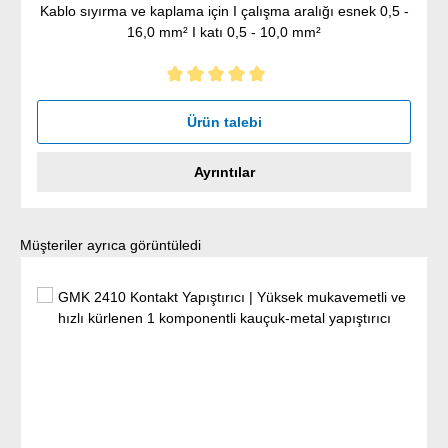
Kablo sıyırma ve kaplama için I çalışma aralığı esnek 0,5 -
16,0 mm² I katı 0,5 - 10,0 mm²
5 yıldız üzerinden 5 ortalama puanı
Ürün talebi
Ayrıntılar
Ürün galerisini atla
Müşteriler ayrıca görüntüledi