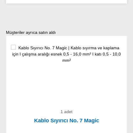
Ürün galerisini atla
Müşteriler ayrıca satın aldı
1 adet
Kablo Sıyırıcı No. 7 Magic