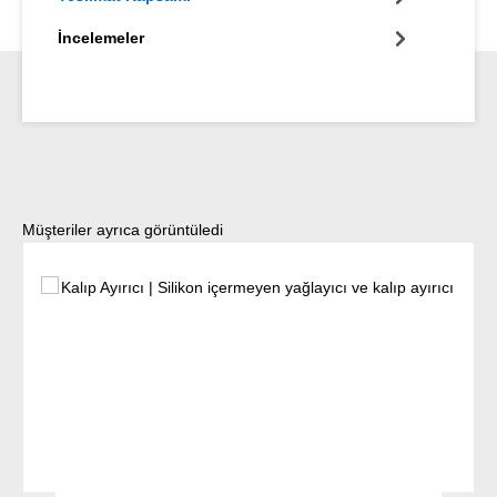
İncelemeler
Ürün galerisini atla
Müşteriler ayrıca görüntüledi