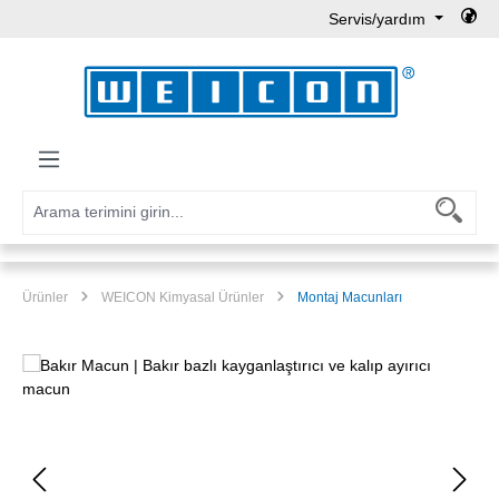
Servis/yardım
Ana içeriğe geç
Ürünler
WEICON Kimyasal Ürünler
Montaj Macunları
Resim galerisini atla