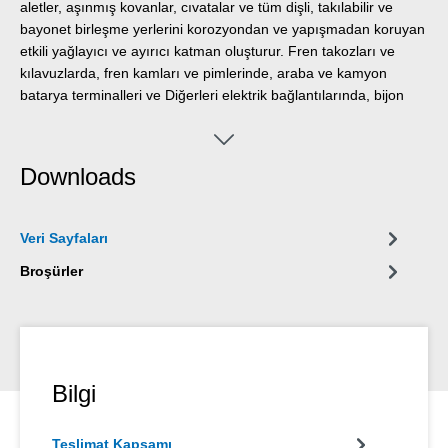
aletler, aşınmış kovanlar, cıvatalar ve tüm dişli, takılabilir ve
bayonet birleşme yerlerini korozyondan ve yapışmadan koruyan
etkili yağlayıcı ve ayırıcı katman oluşturur. Fren takozları ve
kılavuzlarda, fren kamları ve pimlerinde, araba ve kamyon
batarya terminalleri ve Diğerleri elektrik bağlantılarında, bijon
anahtarları ve somunlarında, aşınmış kovanlarda, elektrik,
basınçlı hava ve hidrolik çekiçlerde titreşimi azaltmak için
kullanılabilmektedir.
Downloads
Veri Sayfaları
Broşürler
Bilgi
Teslimat Kapsamı