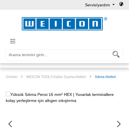
Servis/yardım
Ana içeriğe geç
Ürünler
WEICON TOOLS Kablo Soyma Aletleri
Sıkma Aletleri
Resim galerisini atla