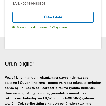
EAN:
4024596686505
Ürün talebi
Mevcut, teslim süresi: 1-3 iş günü
Ürün bilgileri
Pozitif kilitli mandal mekanizması sayesinde hassas
çalışma I Güvenilir sıkma - pense yalnızca sıkma işleminden
sonra açılır I Sapta acil serbest bırakma (yanlış kullanım
durumunda) I Altıgen sıkma, yuvarlak terminallerin
takılmasını kolaylaştırır I 0,5-16 mm² (AWG 20-5) çalışma
aralığı I Çok sertleştirilmiş karbon çeliğinden yapılmış