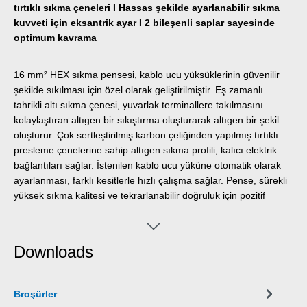
tırtıklı sıkma çeneleri I Hassas şekilde ayarlanabilir sıkma
kuvveti için eksantrik ayar I 2 bileşenli saplar sayesinde
optimum kavrama
16 mm² HEX sıkma pensesi, kablo ucu yüksüklerinin güvenilir
şekilde sıkılması için özel olarak geliştirilmiştir. Eş zamanlı
tahrikli altı sıkma çenesi, yuvarlak terminallere takılmasını
kolaylaştıran altıgen bir sıkıştırma oluşturarak altıgen bir şekil
oluşturur. Çok sertleştirilmiş karbon çeliğinden yapılmış tırtıklı
presleme çenelerine sahip altıgen sıkma profili, kalıcı elektrik
bağlantıları sağlar. İstenilen kablo ucu yüküne otomatik olarak
ayarlanması, farklı kesitlerle hızlı çalışma sağlar. Pense, sürekli
yüksek sıkma kalitesi ve tekrarlanabilir doğruluk için pozitif
kilitleme mekanizmalı bir mandal mekanizmasına sahiptir. Sıkma
pensesi, yalnızca sıkma işlemi tamamen bittiğinde açılır. Sapa,
yanlış kullanım durumunda penseyi tekrar açan bir acil durum
Downloads
serbest bırakma mekanizması da entegre edilmiştir. Hassas
eksantrik ayar, sıkma kuvvetinin hassas bir şekilde
ayarlanmasını sağlar. Bu, pensenin sürekli yüksek sıkma kalitesi
Broşürler
sağlamasını garanti eder. 16 mm² altıgen sıkma pensesi, 0,5-16