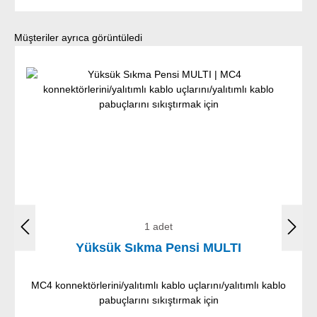
Ürün galerisini atla
Müşteriler ayrıca görüntüledi
1 adet
Yüksük Sıkma Pensi MULTI
MC4 konnektörlerini/yalıtımlı kablo uçlarını/yalıtımlı kablo
pabuçlarını sıkıştırmak için