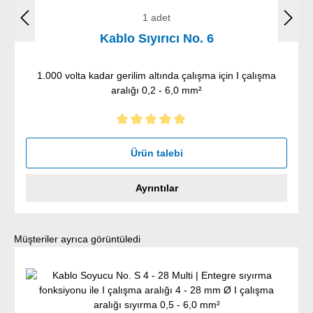
1 adet
Kablo Sıyırıcı No. 6
1.000 volta kadar gerilim altında çalışma için I çalışma
aralığı 0,2 - 6,0 mm²
5 yıldız üzerinden 5 ortalama puanı
Ürün talebi
Ayrıntılar
Ürün galerisini atla
Müşteriler ayrıca görüntüledi