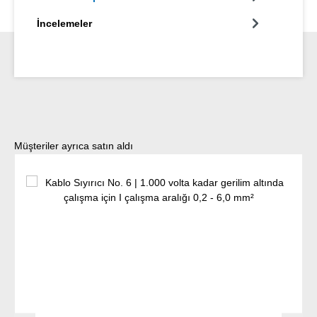
İncelemeler
Ürün galerisini atla
Müşteriler ayrıca satın aldı