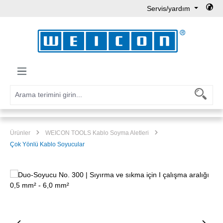
Servis/yardım
Ana içeriğe geç
Ürünler
WEICON TOOLS Kablo Soyma Aletleri
Çok Yönlü Kablo Soyucular
Resim galerisini atla