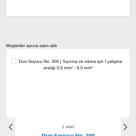
Ürün galerisini atla
Müşteriler ayrıca satın aldı
1 adet
Duo-Soyucu No. 300