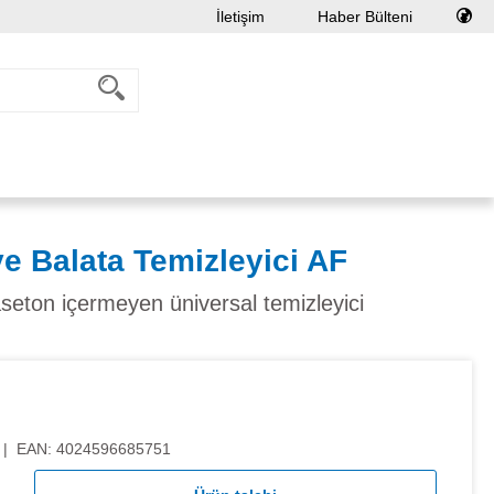
İletişim
Haber Bülteni
 Balata Temizleyici AF
aseton içermeyen üniversal temizleyici
ma puanı
|
EAN:
4024596685751