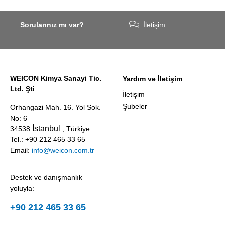
Sorularınız mı var?
İletişim
WEICON Kimya Sanayi Tic.
Yardım ve İletişim
Ltd. Şti
İletişim
Şubeler
Orhangazi Mah. 16. Yol Sok.
No: 6
İstanbul
34538
, Türkiye
Tel.: +90 212 465 33 65
Email:
info@weicon.com.tr
Destek ve danışmanlık
yoluyla:
+90 212 465 33 65