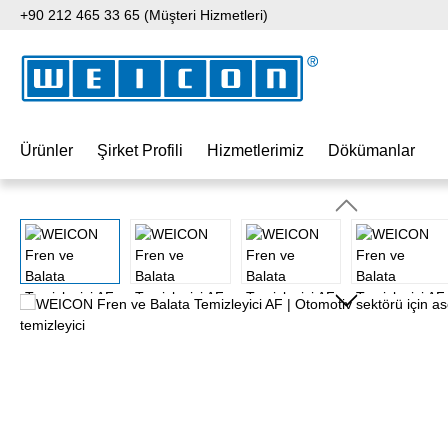
+90 212 465 33 65 (Müşteri Hizmetleri)
 içeriğe geç
Aramaya atla
Ana navigasyona geç
Ürünler
Şirket Profili
Hizmetlerimiz
Dökümanlar
Resim galerisini atla