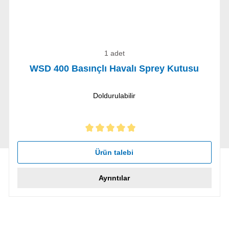
1 adet
WSD 400 Basınçlı Havalı Sprey Kutusu
Doldurulabilir
5 yıldız üzerinden 5 ortalama puanı
Ürün talebi
Ayrıntılar