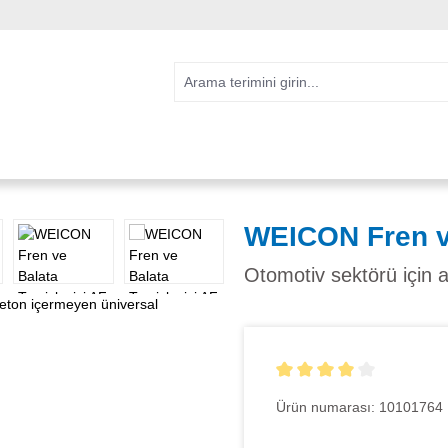
WEICON Fren ve
Otomotiv sektörü için 
5 yıldız üzerinden 4 ortala
Ürün numarası:
10101764