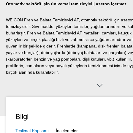
Otomotiv sektörü için üniversal temizleyici | aseton içermez
WEICON Fren ve Balata Temizleyici AF, otomotiv sektörü için aseton
temizleyicidir. Sıvı madde, yüzeyleri temizler, yağdan arındırır ve
buharlaşır. Fren ve Balata Temizleyici AF metalleri, camları, kauçuk
yüzeyleri ve birçok plastiği hızlı ve zahmetsizce yağdan arındırır ve t
güvenilir bir şekilde giderir. Frenlerde (kampana, disk frenler, balatalar
yaylar ve burçlar), debriyajlarda (debriyaj balataları ve parçaları) 
(karbüratörler, benzin ve yağ pompaları, dişli kutuları, vb.) kullanılır.
profillerin, contaların veya boyalı yüzeylerin temizlenmesi için de uy
birçok alanında kullanılabilir.
Bilgi
Teslimat Kapsamı
İncelemeler