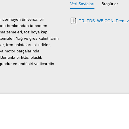
Veri Sayfaları
Broşürler
 içermeyen üniversal bir
TR_TDS_WEICON_Fren_ve_B
 kalıntı bırakmadan tamamen
 malzemeleri, toz boya kaplı
emizler. Yağ ve gres kalıntılarını
, fren balataları, silindirler,
veya motor parçalarında
 Bununla birlikte, plastik
gundur ve endüstri ve ticaretin