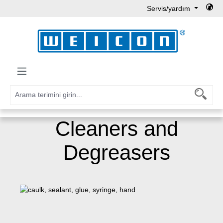
Servis/yardım
Ana içeriğe geç
Cleaners and
Degreasers