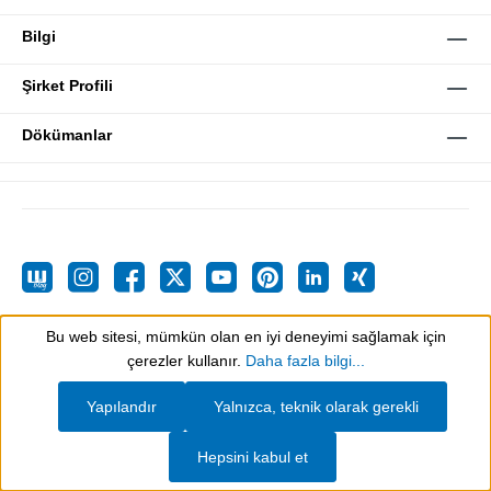
Bilgi
Şirket Profili
Dökümanlar
Bu web sitesi, mümkün olan en iyi deneyimi sağlamak için
Tüm fiyatlar KDV artı
nakliye masrafları
ve aksi belirtilmemişse olası teslimat
Show toolbar
çerezler kullanır.
Daha fazla bilgi...
ücretleri dahildir.
Yapılandır
Yalnızca, teknik olarak gerekli
Hepsini kabul et