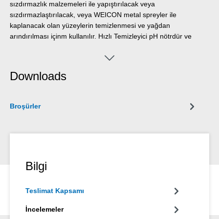
sızdırmazlık malzemeleri ile yapıştırılacak veya
sızdırmazlaştırılacak, veya WEICON metal spreyler ile
kaplanacak olan yüzeylerin temizlenmesi ve yağdan
arındırılması içinm kullanılır. Hızlı Temizleyici pH nötrdür ve
malzeme uyumludur, ve metaller, cam, seramik ve çoğu plastik
ve kauçuk gibi birçok malzeme ile kullanılır. Özel formülasyonu
ve elde edilen NSF tescili ile Hızlı Temizleyici iş güvenliği ve
Downloads
sağlığının geliştirilmesine katkıda bulunabilir.
Broşürler
Bilgi
Teslimat Kapsamı
İncelemeler