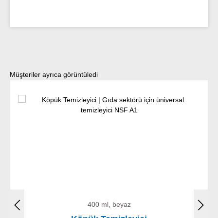
Ürün galerisini atla
Müşteriler ayrıca görüntüledi
400 ml, beyaz