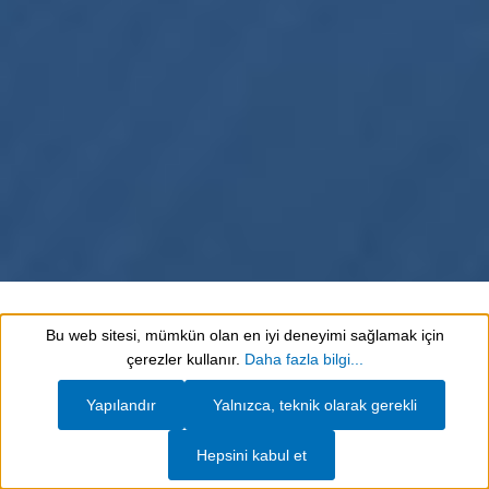
Bu web sitesi, mümkün olan en iyi deneyimi sağlamak için
Show toolbar
çerezler kullanır.
Daha fazla bilgi...
Resim galerisini atla
Yapılandır
Yalnızca, teknik olarak gerekli
Hepsini kabul et