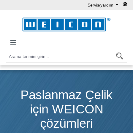
Servis/yardım
Ana içeriğe geç
Paslanmaz Çelik
için WEICON
çözümleri