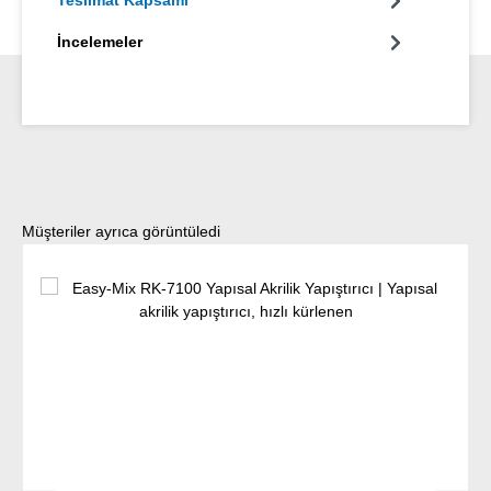
Teslimat Kapsamı
İncelemeler
Ürün galerisini atla
Müşteriler ayrıca görüntüledi