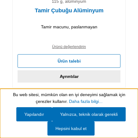
115 g, alüminyum
Tamir Çubuğu Alüminyum
Tamir macunu, paslanmayan
Ürünü değerlendirin
Ürün talebi
Ayrıntılar
Bu web sitesi, mümkün olan en iyi deneyimi sağlamak için
Show toolbar
Sayfa
Sayfa
Sayfa
1
2
3
çerezler kullanır.
Daha fazla bilgi...
Yapılandır
Yalnızca, teknik olarak gerekli
Sorularınız mı var?
Hepsini kabul et