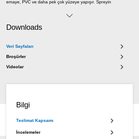
emaye, PVC ve daha pek çok yüzeye yapışır. Spreyin
uygulandığı yüzey boyanabilir, su geçirmez, hava koşullarına ve
UV ışınlarına dayanıklıdır. Metalleri korozyondan korur ve Bitüm
ve silikon içermez.
Downloads
Veri Sayfaları
Broşürler
Videolar
Bilgi
Teslimat Kapsamı
İncelemeler