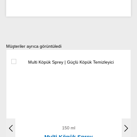
Ürün galerisini atla
Müşteriler ayrıca görüntüledi
150 ml