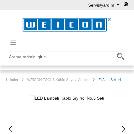
Servis/yardım
Ana içeriğe geç
Ürünler
WEICON TOOLS Kablo Soyma Aletleri
El Aleti Setleri
Resim galerisini atla