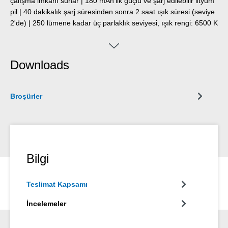
çalışma imkanı sunar | 180 mAh'lik güçlü ve şarj edilebilir lityum
pil | 40 dakikalık şarj süresinden sonra 2 saat ışık süresi (seviye
2'de) | 250 lümene kadar üç parlaklık seviyesi, ışık rengi: 6500 K
| toz geçirmez, sıçramaya dayanıklı ve darbeye dayanıklı
polikarbonat gövde, IP65 koruma sınıfına göre test edilmiştir |
birçok WEICON TOOLS kablo sıyırıcıyla uyumludur.
Downloads
Broşürler
Bilgi
Teslimat Kapsamı
İncelemeler