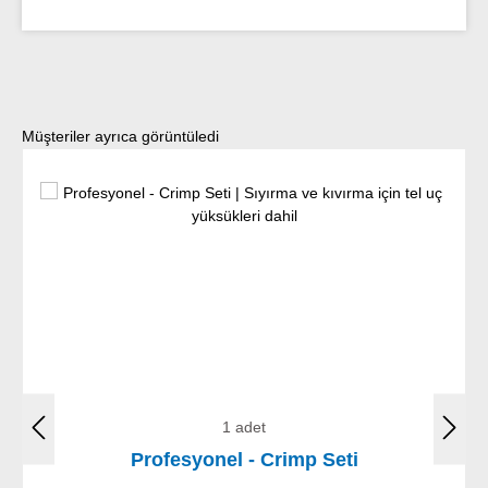
Ürün galerisini atla
Müşteriler ayrıca görüntüledi
1 adet
Profesyonel - Crimp Seti