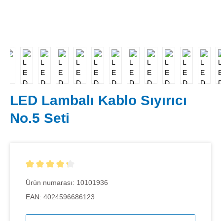
LED Lambalı Kablo Sıyırıcı
No.5 Seti
5 yıldız üzerinden 4.33 ortalama puanı
Ürün numarası:
10101936
EAN:
4024596686123