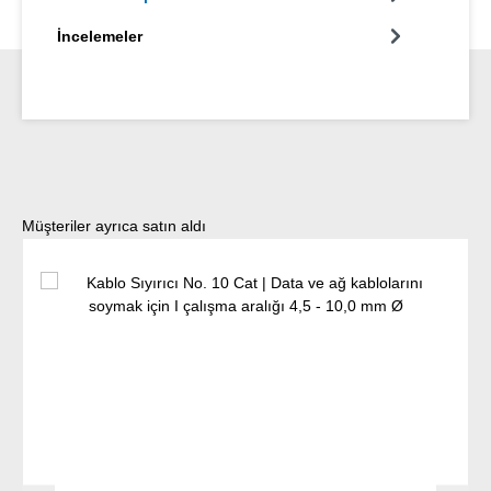
İncelemeler
Ürün galerisini atla
Müşteriler ayrıca satın aldı