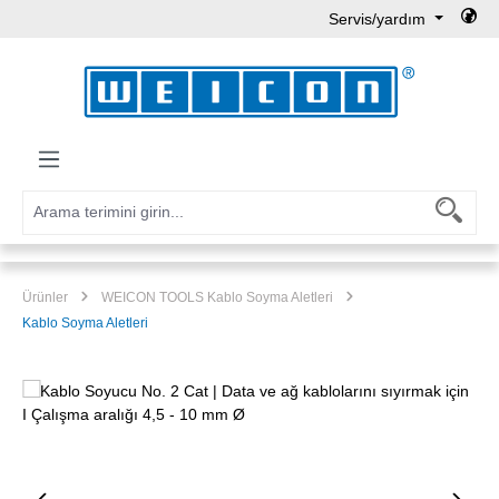
Servis/yardım
Ana içeriğe geç
Ürünler
WEICON TOOLS Kablo Soyma Aletleri
Kablo Soyma Aletleri
Resim galerisini atla