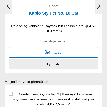
1 adet
Kablo Sıyırıcı No. 10 Cat
Data ve ağ kablolarını soymak için I çalışma aralığı 4,5 -
10,0 mm Ø
Ürünü değerlendirin
Ürün talebi
Ayrıntılar
Ürün galerisini atla
Müşteriler ayrıca görüntüledi