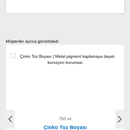
Ürün galerisini atla
Müşteriler ayrıca görüntüledi
750 ml
Çinko Toz Boyası