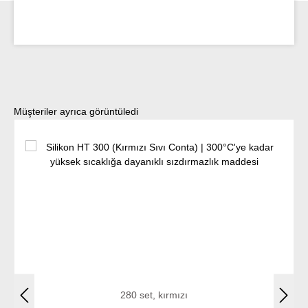
Ürün galerisini atla
Müşteriler ayrıca görüntüledi
280 set, kırmızı