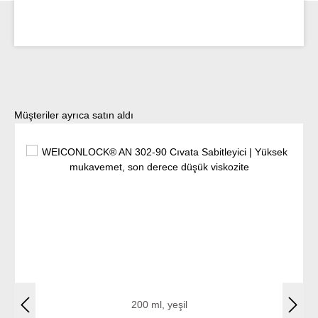
Ürün galerisini atla
Müşteriler ayrıca satın aldı
200 ml, yeşil