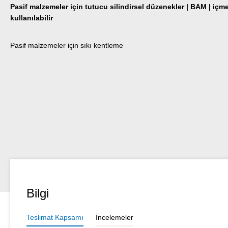
Pasif malzemeler için tutucu silindirsel düzenekler | BAM | içm
kullanılabilir
Pasif malzemeler için sıkı kentleme
Bilgi
Teslimat Kapsamı
İncelemeler