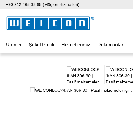
+90 212 465 33 65 (Müşteri Hizmetleri)
 içeriğe geç
Aramaya atla
Ana navigasyona geç
Ürünler
Şirket Profili
Hizmetlerimiz
Dökümanlar
Resim galerisini atla