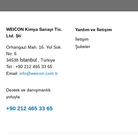
WEICON Kimya Sanayi Tic.
Yardım ve İletişim
Ltd. Şti
İletişim
Şubeler
Orhangazi Mah. 16. Yol Sok.
No: 6
İstanbul
34538
, Türkiye
Tel.: +90 212 465 33 65
Email:
info@weicon.com.tr
Destek ve danışmanlık
yoluyla:
+90 212 465 33 65