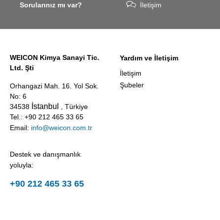
Sorularınız mı var?
İletişim
WEICON Kimya Sanayi Tic.
Yardım ve İletişim
Ltd. Şti
İletişim
Şubeler
Orhangazi Mah. 16. Yol Sok.
No: 6
İstanbul
34538
, Türkiye
Tel.: +90 212 465 33 65
Email:
info@weicon.com.tr
Destek ve danışmanlık
yoluyla:
+90 212 465 33 65