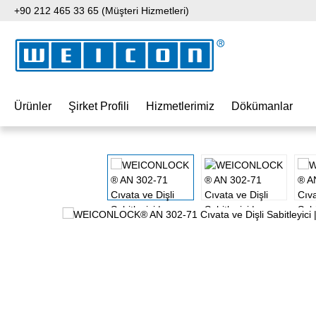
+90 212 465 33 65 (Müşteri Hizmetleri)
 içeriğe geç
Aramaya atla
Ana navigasyona geç
Ürünler
Şirket Profili
Hizmetlerimiz
Dökümanlar
Resim galerisini atla