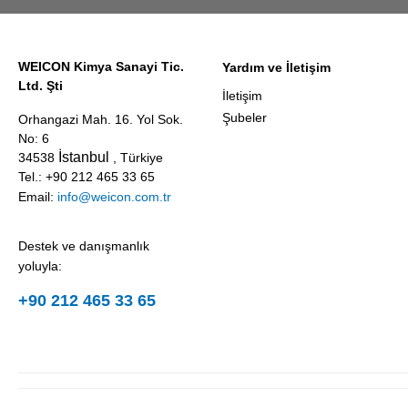
WEICON Kimya Sanayi Tic.
Yardım ve İletişim
Ltd. Şti
İletişim
Şubeler
Orhangazi Mah. 16. Yol Sok.
No: 6
İstanbul
34538
, Türkiye
Tel.: +90 212 465 33 65
Email:
info@weicon.com.tr
Destek ve danışmanlık
yoluyla:
+90 212 465 33 65