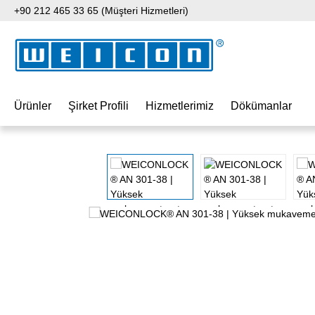
+90 212 465 33 65 (Müşteri Hizmetleri)
 içeriğe geç
Aramaya atla
Ana navigasyona geç
Ürünler
Şirket Profili
Hizmetlerimiz
Dökümanlar
Resim galerisini atla