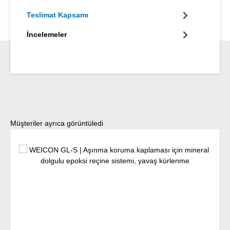
Teslimat Kapsamı
İncelemeler
Ürün galerisini atla
Müşteriler ayrıca görüntüledi