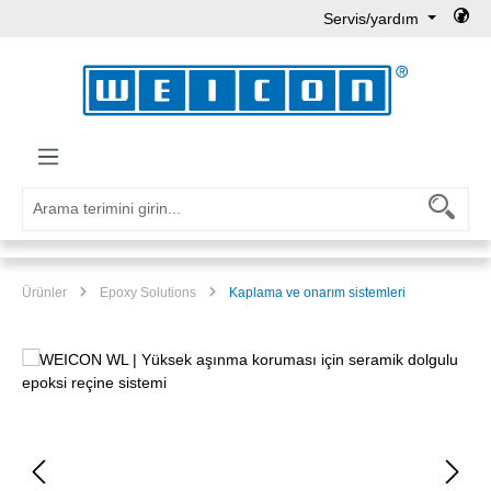
Servis/yardım
Ana içeriğe geç
Ürünler
Epoxy Solutions
Kaplama ve onarım sistemleri
Resim galerisini atla