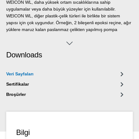
WEICON WL, daha yüksek ortam sıcaklıklarına sahip
uygulamalar veya daha büyük yüzeyler için kullanılabilir.
WEICON WL, diğer plastik-çelik türleri ile birlikte bir sistem
yapısı için çok uygundur. Örneğin, 2 bileşenli epoksi reçine, ağır
yüklere maruz kalan paslanmaz çelikten yapılmış pompa
gövdelerini kaplarken astar olarak kullanılabilir. Yüzey
kaplaması, makine ve tesis mühendisliğinde, aparat yapımında
ve endüstrinin diğer birçok alanında kullanılır.
Downloads
Veri Sayfaları
Sertifikalar
Broşürler
Bilgi