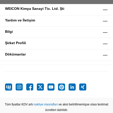
WEICON Kimya Sanayi Tic. Ltd. Şti
Yardım ve İletişim
Bilgi
Şirket Profili
Dökümanlar
Tüm fiyatlar KDV artı
nakliye masrafları
ve aksi belirtilmemişse olası teslimat
ücretleri dahildir.