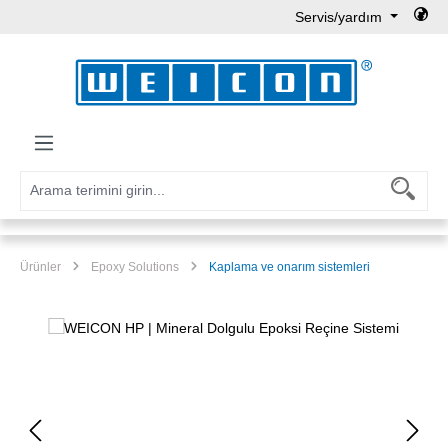
Servis/yardım
Ana içeriğe geç
Ürünler
Epoxy Solutions
Kaplama ve onarım sistemleri
Resim galerisini atla